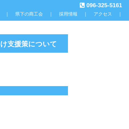
096-325-5161
｜
県下の商工会
｜
採用情報
｜
アクセス
｜
向け支援策について