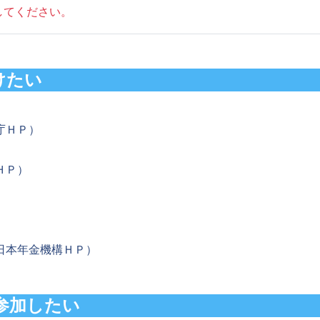
してください。
けたい
庁ＨＰ）
ＨＰ）
）
日本年金機構ＨＰ）
参加したい