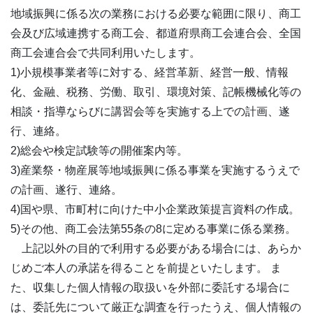
地域振興に係る次の業務における必要な範囲に限り、商工
会及び広域連携する商工会、都道府県商工会連合会、全国
商工会連合会で共同利用いたします。
1)小規模事業者等に対する、経営革新、経営一般、情報
化、金融、税務、労働、取引、環境対策、記帳機械化等の
相談・指導ならびに講習会等を実施する上での計画、遂
行、連絡。
2)総会や検定試験等の開催案内等。
3)産業祭・物産展等地域振興に係る事業を実施するうえで
の計画、遂行、連絡。
4)国や県、市町村に向けた中小企業政策提言資料の作成。
5)その他、商工会法第55条の8に定める事業に係る業務。
上記以外の目的で利用する必要がある場合には、あらか
じめご本人の承諾を得ることを前提といたします。 ま
た、収集した個人情報の取扱いを外部に委託する場合に
は、委託先について厳正な調査を行ったうえ、個人情報の