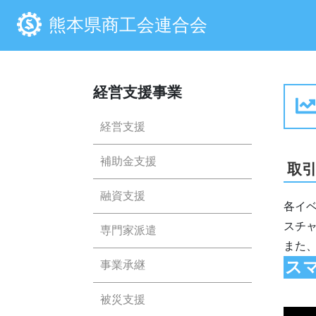
熊本県商工会連合会
経営支援事業
経営支援
補助金支援
取
融資支援
各イ
スチ
専門家派遣
また
ス
事業承継
被災支援