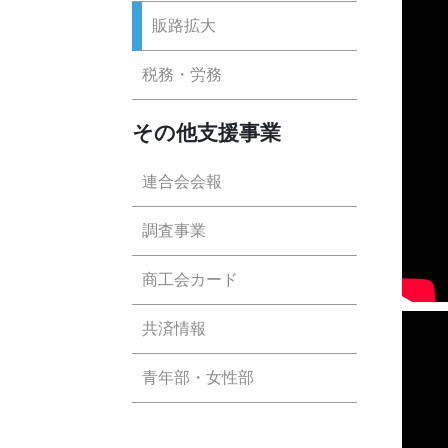
販路拡大
税務・労務
その他支援事業
連合会会報
調査事業
商工会カード
共済情報
青年部・女性部