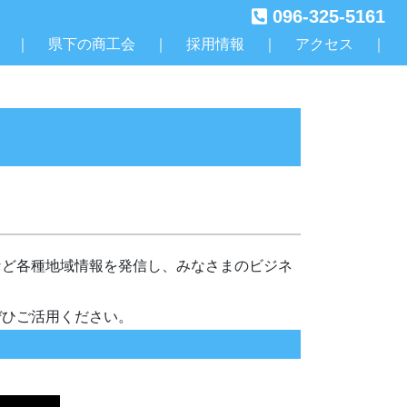
096-325-5161
｜
県下の商工会
｜
採用情報
｜
アクセス
｜
など各種地域情報を発信し、みなさまのビジネ
ぜひご活用ください。