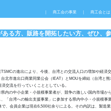
｜
商工会の事業
｜
商工会とは
がある方、販路を開拓したい方、ぜひ、
趣旨・目的
業
TSMC
の進出により、今後、台湾との交流人口の増加や経済
、台北市進出口商業同業公会（
IEAT
）と
MOU
を締結（台湾と熊
経済交流を行っていくこととしている。
本県内の中小企業・小規模事業者が、競争の激しい国内市場か
し、「台湾への輸出支援事業」に参加する県内中小・小規模事
体で、会員企業は現在
6,500
社余りに上る。その内訳は、製造業