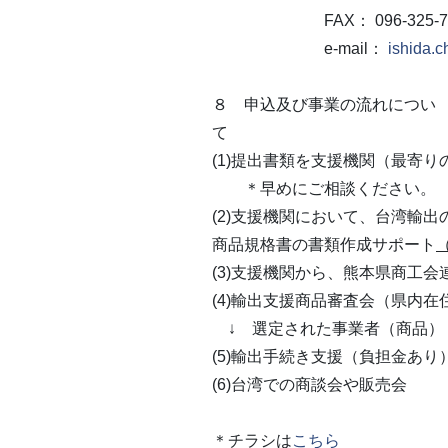
FAX
：
096-325-
e-mail
：
ishida.
８ 申込及び事業の流れについ
(1)提出書類を支援機関（最寄
＊早めにご相談ください。
(2)支援機関において、台湾輸
商品規格書の書類作成サポート
(3)支援機関から、熊本県商工
(4)輸出支援商品審査会（県内
↓ 選定された事業者（商品）
(5)輸出手続き支援（負担金あり
(6)台湾での商談会や販売会
＊チラシは
こちら