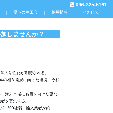
096-325-5161
｜
県下の商工会
｜
採用情報
｜
アクセス
｜
参加しませんか？
交流の活性化が期待される。
本の相互発展に向けた連携 令和
ら、海外市場にも目を向けた更な
業者を募集する。
が
1,300
社弱、輸入業者が約