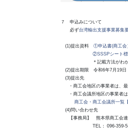
７ 申込みについて
必ず
台湾輸出支援事業募集
(1)
提出資料
①申込書(商工会
②SSSPシート
＊記載方法がわからな
(2)提出期限 令和
6
年
7
月
19
日
(3)提出先
・商工会地区の事業者は、最
・商工会議所地区の事業者は
商工会・商工会議所一覧
(4)問い合わせ先
【事務局】 熊本県商工会連合
TEL
：
096-359-5