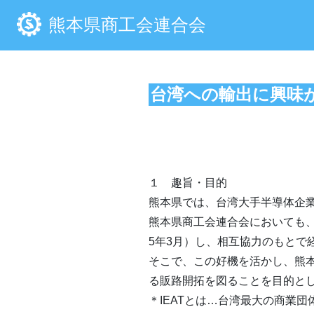
熊本県商工会連合会
台湾への輸出に興味
１ 
熊本県では、台湾大手半導体企
熊本県商工会連合会においても
5
年
3
月）し、相互協力のもとで
そこで、この好機を活かし、熊
る販路開拓を図ることを目的と
＊
IEAT
とは…台湾最大の商業団