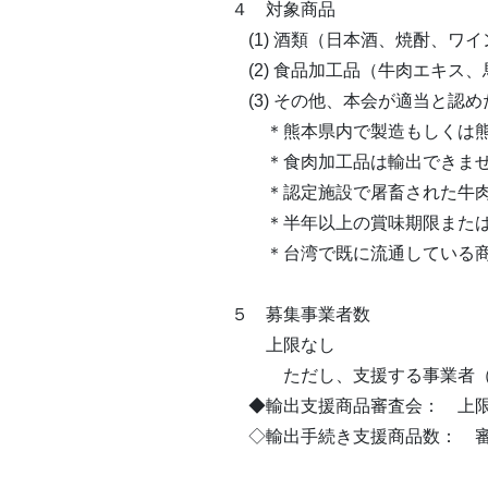
４ 
(1) 酒類（日本酒、焼酎、ワ
(2) 食品加工品（牛肉エキス
(3) その他、本会が適当と認め
＊熊本県内で製造もしくは熊
＊食肉加工品は輸出できませ
＊認定施設で屠畜された牛肉
＊半年以上の賞味期限または
＊台湾で既に流通している商
５ 
上限なし
ただし、支援する事業者（商
◆輸出支援商品審査会： 上
◇輸出手続き支援商品数： 審