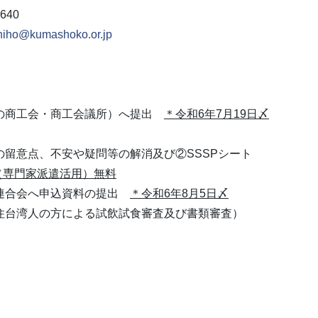
7640
chiho@kumashoko.or.jp
りの商工会・商工会議所）へ提出
＊令和6年
7
月
19
日〆
出の留意点、不安や疑問等の解消及び②
SSSP
シート
（専門家派遣活用）無料
会連合会へ申込資料の提出
＊令和6年
8
月
5
日〆
在住台湾人の方による試飲試食審査及び書類審査）
）