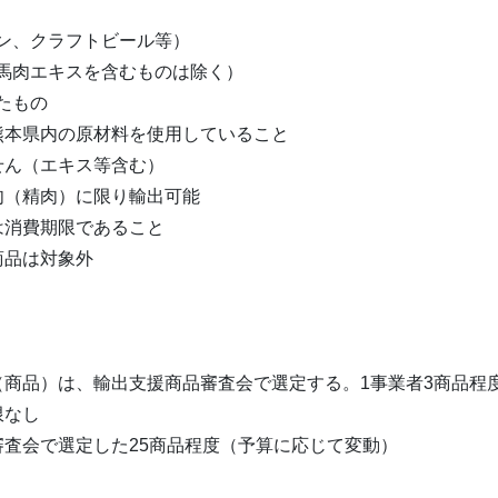
対象商品
イン、クラフトビール等）
、馬肉エキスを含むものは除く）
たもの
本県内の原材料を使用していること
ん（エキス等含む）
（精肉）に限り輸出可能
消費期限であること
品は対象外
募集事業者数
品）は、輸出支援商品審査会で選定する。
1
事業者
3
商品程
限なし
査会で選定した
25
商品程度（予算に応じて変動）